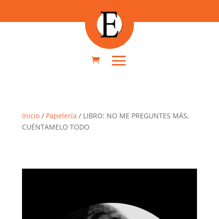
Inicio
/
Papelería
/ LIBRO: NO ME PREGUNTES MÁS,
CUÉNTAMELO TODO