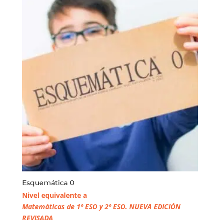
era:
es:
192,09€.
153,67€.
Esquemática 0
Nivel equivalente a
Matemáticas de 1º ESO y 2º ESO. NUEVA EDICIÓN
REVISADA