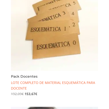
Pack Docentes
LOTE COMPLETO DE MATERIAL ESQUEMÁTICA PARA
DOCENTE
El
El
192,09
€
153,67
€
precio
precio
original
actual